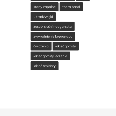
stany zapalne
thera band
ultradźwięki
zespół cieśni nadgarstka
zwyrodnienie kręgosłupa
ćwiczenia
łokieć golfisty
łokieć golfisty leczenie
łokieć tenisisty