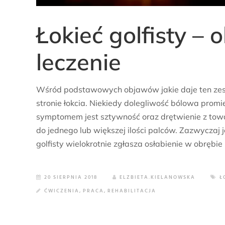
Łokieć golfisty – 
leczenie
Wśród podstawowych objawów jakie daje ten zespó
stronie łokcia. Niekiedy dolegliwość bólowa prom
symptomem jest sztywność oraz drętwienie z tow
do jednego lub większej ilości palców. Zazwyczaj je
golfisty wielokrotnie zgłasza osłabienie w obrębie
20 SIERPNIA 2018
ELZBIETA.KIELANOWSKA
Ł
ĆWICZENIA
,
PRACA
,
REHABILITACJA