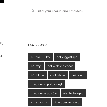
ej
TAG CLOUD
ga
biurko
ból
ból kręgosłupa
ból szyi
ból w dole pleców
ból łokcia
cholesterol
cukrzyca
drętwienia palców rąk
drętwienie palców
elektroterapia
entezopatia
fala uderzeniowa