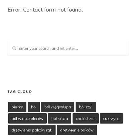
Error:
Contact form not found.
TAG CLOUD
biurko
ból
ból kręgosłupa
ból szyi
ból w dole pleców
ból łokcia
cholesterol
cukrzyca
drętwienia palców rąk
drętwienie palców