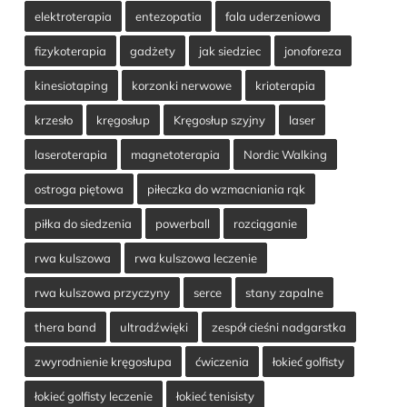
elektroterapia
entezopatia
fala uderzeniowa
fizykoterapia
gadżety
jak siedziec
jonoforeza
kinesiotaping
korzonki nerwowe
krioterapia
krzesło
kręgosłup
Kręgosłup szyjny
laser
laseroterapia
magnetoterapia
Nordic Walking
ostroga piętowa
piłeczka do wzmacniania rąk
piłka do siedzenia
powerball
rozciąganie
rwa kulszowa
rwa kulszowa leczenie
rwa kulszowa przyczyny
serce
stany zapalne
thera band
ultradźwięki
zespół cieśni nadgarstka
zwyrodnienie kręgosłupa
ćwiczenia
łokieć golfisty
łokieć golfisty leczenie
łokieć tenisisty