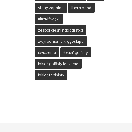
stany zapalne
thera band
ultradźwięki
zespół cieśni nadgarstka
zwyrodnienie kręgosłupa
ćwiczenia
łokieć golfisty
łokieć golfisty leczenie
łokieć tenisisty