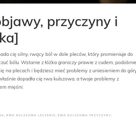
bjawy, przyczyny i
ika]
da cię silny, rwący ból w dole pleców, który promieniuje do
czuć bólu. Wstanie z łóżka graniczy prawie z cudem, podobni
 się na plecach i będziesz mieć problemy z uniesieniem do gór
właśnie dopadła cię rwa kulszowa, a twoje problemy z
em mięśni.
WA
,
RWA KULSZOWA LECZENIE
,
RWA KULSZOWA PRZYCZYNY
,