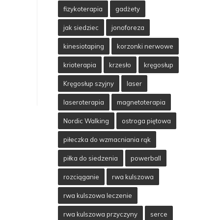
fizykoterapia
gadżety
jak siedziec
jonoforeza
kinesiotaping
korzonki nerwowe
krioterapia
krzesło
kręgosłup
Kręgosłup szyjny
laser
laseroterapia
magnetoterapia
Nordic Walking
ostroga piętowa
piłeczka do wzmacniania rąk
piłka do siedzenia
powerball
rozciąganie
rwa kulszowa
rwa kulszowa leczenie
rwa kulszowa przyczyny
serce