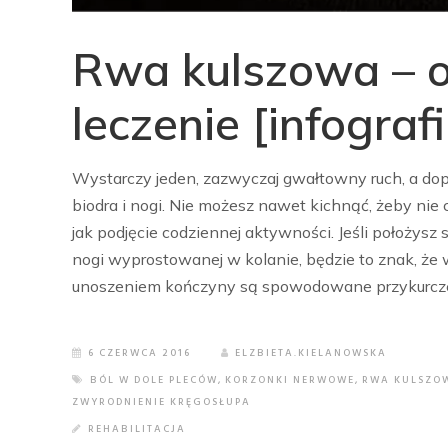
Rwa kulszowa – o
leczenie [infograf
Wystarczy jeden, zazwyczaj gwałtowny ruch, a dopa
biodra i nogi. Nie możesz nawet kichnąć, żeby nie 
jak podjęcie codziennej aktywności. Jeśli położysz
nogi wyprostowanej w kolanie, będzie to znak, że 
unoszeniem kończyny są spowodowane przykurcz
6 CZERWCA 2016
ELZBIETA.KIELANOWSKA
BÓL W DOLE PLECÓW
,
KORZONKI NERWOWE
,
RWA KULSZO
ZWYRODNIENIE KRĘGOSŁUPA
REHABILITACJA