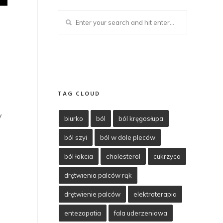
TAG CLOUD
e
y
biurko
ból
ból kręgosłupa
ból szyi
ból w dole pleców
ból łokcia
cholesterol
cukrzyca
drętwienia palców rąk
drętwienie palców
elektroterapia
entezopatia
fala uderzeniowa