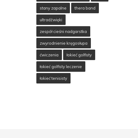
stany zapalne
thera band
ultradźwięki
zespół cieśni nadgarstka
zwyrodnienie kręgosłupa
ćwiczenia
łokieć golfisty
łokieć golfisty leczenie
łokieć tenisisty