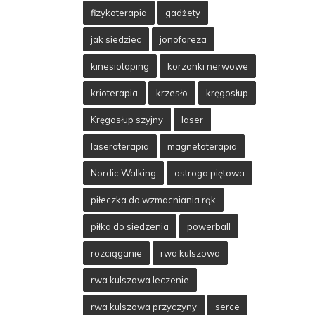
fizykoterapia
gadżety
jak siedziec
jonoforeza
kinesiotaping
korzonki nerwowe
krioterapia
krzesło
kręgosłup
Kręgosłup szyjny
laser
laseroterapia
magnetoterapia
Nordic Walking
ostroga piętowa
piłeczka do wzmacniania rąk
piłka do siedzenia
powerball
rozciąganie
rwa kulszowa
rwa kulszowa leczenie
rwa kulszowa przyczyny
serce