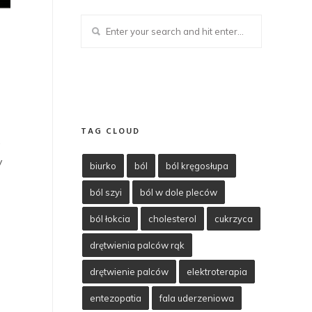
TAG CLOUD
e
y
biurko
ból
ból kręgosłupa
ból szyi
ból w dole pleców
ból łokcia
cholesterol
cukrzyca
drętwienia palców rąk
drętwienie palców
elektroterapia
entezopatia
fala uderzeniowa