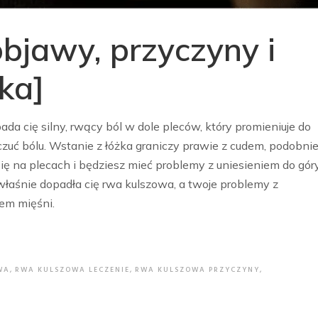
bjawy, przyczyny i
ika]
da cię silny, rwący ból w dole pleców, który promieniuje do
czuć bólu. Wstanie z łóżka graniczy prawie z cudem, podobni
 się na plecach i będziesz mieć problemy z uniesieniem do gór
właśnie dopadła cię rwa kulszowa, a twoje problemy z
em mięśni.
WA
,
RWA KULSZOWA LECZENIE
,
RWA KULSZOWA PRZYCZYNY
,