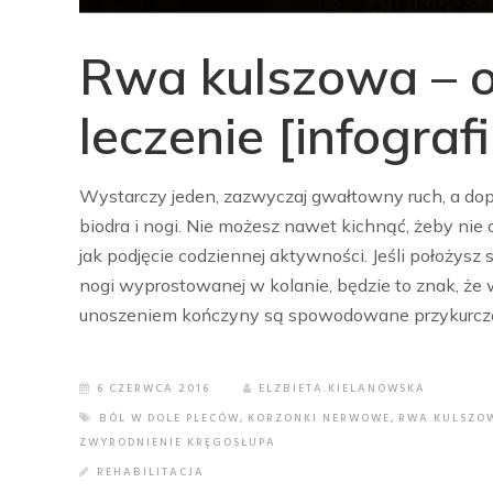
Rwa kulszowa – o
leczenie [infograf
Wystarczy jeden, zazwyczaj gwałtowny ruch, a dopa
biodra i nogi. Nie możesz nawet kichnąć, żeby nie 
jak podjęcie codziennej aktywności. Jeśli położysz
nogi wyprostowanej w kolanie, będzie to znak, że 
unoszeniem kończyny są spowodowane przykurcz
6 CZERWCA 2016
ELZBIETA.KIELANOWSKA
BÓL W DOLE PLECÓW
,
KORZONKI NERWOWE
,
RWA KULSZO
ZWYRODNIENIE KRĘGOSŁUPA
REHABILITACJA