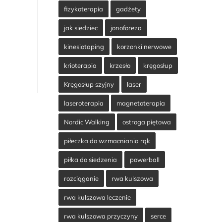
fizykoterapia
gadżety
jak siedziec
jonoforeza
kinesiotaping
korzonki nerwowe
krioterapia
krzesło
kręgosłup
Kręgosłup szyjny
laser
laseroterapia
magnetoterapia
Nordic Walking
ostroga piętowa
piłeczka do wzmacniania rąk
piłka do siedzenia
powerball
rozciąganie
rwa kulszowa
rwa kulszowa leczenie
rwa kulszowa przyczyny
serce