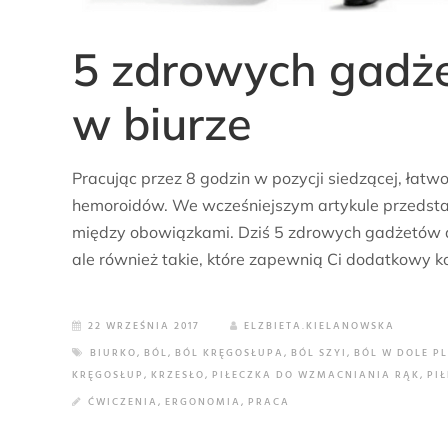
5 zdrowych gadże
w biurze
Pracując przez 8 godzin w pozycji siedzącej, łatw
hemoroidów. We wcześniejszym artykule przedsta
między obowiązkami. Dziś 5 zdrowych gadżetów do
ale również takie, które zapewnią Ci dodatkowy k
22 WRZEŚNIA 2017
ELZBIETA.KIELANOWSKA
BIURKO
,
BÓL
,
BÓL KRĘGOSŁUPA
,
BÓL SZYI
,
BÓL W DOLE P
KRĘGOSŁUP
,
KRZESŁO
,
PIŁECZKA DO WZMACNIANIA RĄK
,
PI
ĆWICZENIA
,
ERGONOMIA
,
PRACA