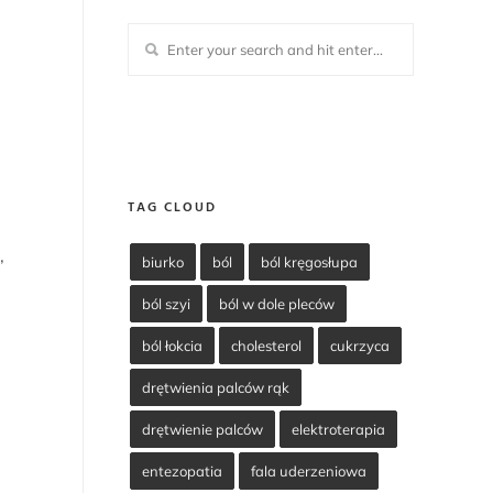
TAG CLOUD
,
biurko
ból
ból kręgosłupa
ból szyi
ból w dole pleców
ból łokcia
cholesterol
cukrzyca
drętwienia palców rąk
drętwienie palców
elektroterapia
entezopatia
fala uderzeniowa