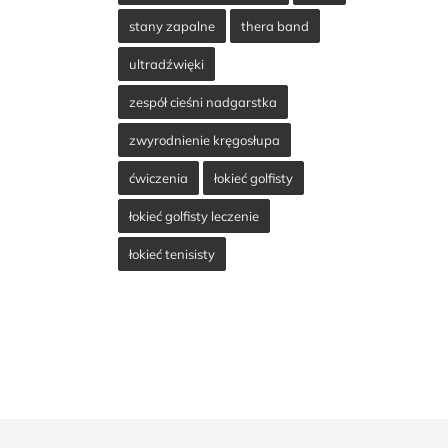
stany zapalne
thera band
ultradźwięki
zespół cieśni nadgarstka
zwyrodnienie kręgosłupa
ćwiczenia
łokieć golfisty
łokieć golfisty leczenie
łokieć tenisisty