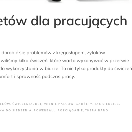
tów dla pracujących
o dorobić się problemów z kręgosłupem, żylaków i
wiliśmy kilka ćwiczeń, które warto wykonywać w przerwie
 wykorzystania w biurze. To nie tylko produkty do ćwiczeń
omfort i sprawność podczas pracy.
LECÓW
,
ĆWICZENIA
,
DRĘTWIENIE PALCÓW
,
GADŻETY
,
JAK SIEDZIEC
,
ŁKA DO SIEDZENIA
,
POWERBALL
,
ROZCIĄGANIE
,
THERA BAND