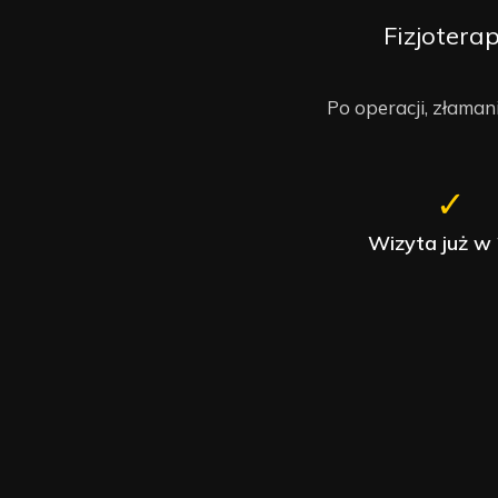
Fizjotera
Po operacji, złama
✓
Wizyta już w