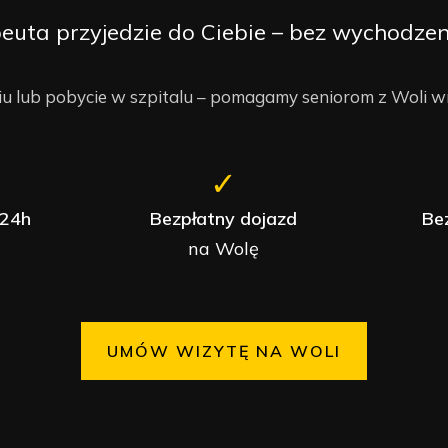
peuta przyjedzie do Ciebie – bez wychodze
niu lub pobycie w szpitalu – pomagamy seniorom z Woli w
✓
 24h
Bezpłatny dojazd
Be
na Wolę
UMÓW WIZYTĘ NA WOLI