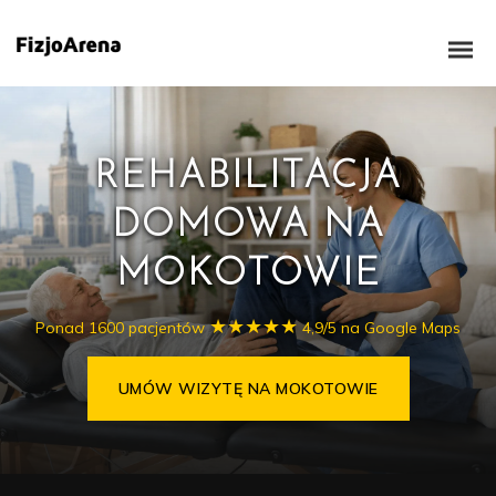
REHABILITACJA
DOMOWA NA
MOKOTOWIE
★★★★★
Ponad 1600 pacjentów
4,9/5 na Google Maps
UMÓW WIZYTĘ NA MOKOTOWIE